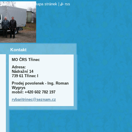
stránka
|
tisk
|
mapa stránek
|
rss
Kontakt
MO ČRS Třinec
Adresa:
Nádražní 14
739 61 Třinec I
Prodej povolenek - Ing. Roman
Wygrys
mobil: +420 602 782 197
rybaritr
inec@sez
nam.cz