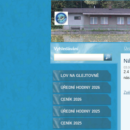
Vyhledávání
Úvo
Ná
03.0
2.4
LOV NA GLEJTOVNĚ
nás
2026
ÚŘEDNÍ HODINY 2026
Zpě
CENÍK 2026
ÚŘEDNÍ HODINY 2025
CENÍK 2025