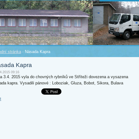
úvodní 
dní stránka
-
Násada Kapra
sada Kapra
4.2015 09:16
 a 3.4. 2015 vyla do chovných rybníků ve Stříteži dovezena a vysazena
ada kapra. Vysadili pánové : Loboziak, Gluza, Bobot, Sikora, Bulava
t