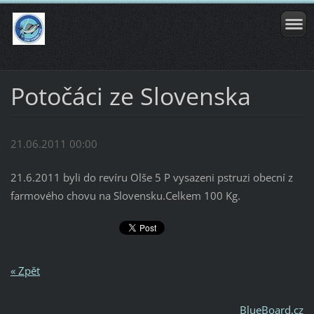
Potočáci ze Slovenska
21.06.2011 00:00
21.6.2011 byli do revíru Olše 5 P vysazeni pstruzi obecní z
farmového chovu na Slovensku.Celkem 100 Kg.
« Zpět
BlueBoard.cz