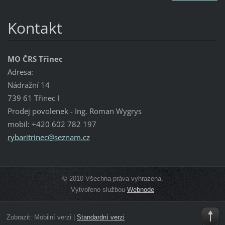
Kontakt
MO ČRS Třinec
Adresa:
Nádražní 14
739 61 Třinec I
Prodej povolenek - Ing. Roman Wygrys
mobil: +420 602 782 197
rybaritr
inec@sez
nam.cz
© 2010 Všechna práva vyhrazena.
Vytvořeno službou
Webnode
Zobrazit:
Mobilní verzi
|
Standardní verzi