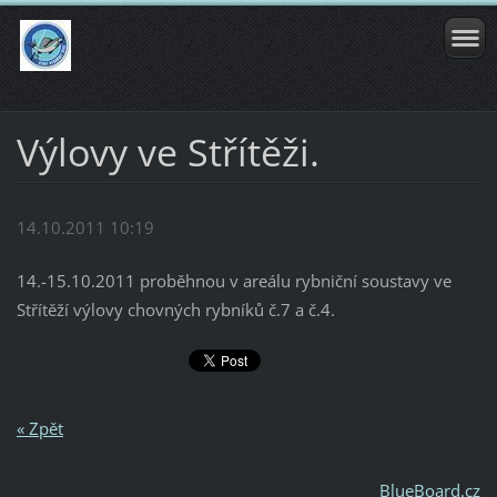
Výlovy ve Střítěži.
14.10.2011 10:19
14.-15.10.2011 proběhnou v areálu rybniční soustavy ve
Střítěží výlovy chovných rybníků č.7 a č.4.
« Zpět
BlueBoard.cz