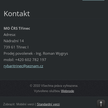
Kontakt
MO ČRS Třinec
Adresa:
Nádražní 14
739 61 Třinec I
Prodej povolenek - Ing. Roman Wygrys
mobil: +420 602 782 197
rybaritr
inec@sez
nam.cz
© 2010 Všechna práva vyhrazena.
Vytvořeno službou
Webnode
Zobrazit:
Mobilní verzi
|
Standardní verzi