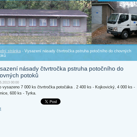
úvodní 
dní stránka
-
Vysazení násady čtvrtročka pstruha potočního do chovných
oků
sazení násady čtvrtročka pstruha potočního do
ovných potoků
5.2013 00:00
o vysazeno 7 000 ks čtvrtročka potočáka . 2 400 ks - Kojkovický, 4 000 ks -
tnice, 600 ks - Tyrka.
t