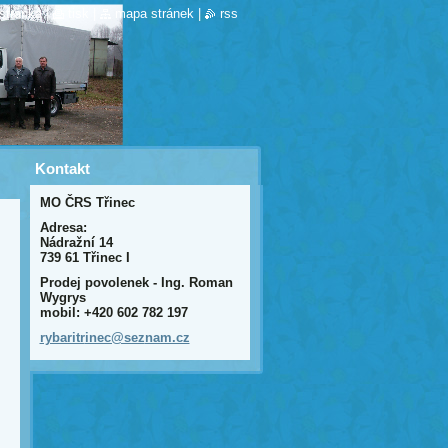
stránka
|
tisk
|
mapa stránek
|
rss
Kontakt
MO ČRS Třinec
Adresa:
Nádražní 14
739 61 Třinec I
Prodej povolenek - Ing. Roman
Wygrys
mobil: +420 602 782 197
rybaritr
inec@sez
nam.cz