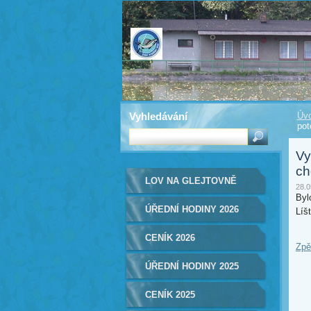
Vyhledávání
Úvo
pot
Vy
ch
LOV NA GLEJTOVNĚ
28.0
Byl
2026
ÚŘEDNÍ HODINY 2026
Líš
CENÍK 2026
Zpě
ÚŘEDNÍ HODINY 2025
CENÍK 2025