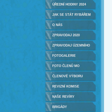
ÚŘEDNÍ HODINY 2024
JAK SE STÁT RYBÁŘEM
O NÁS
ZPRAVODAJ 2020
ZPRAVODAJ ÚZEMNÍHO
SVAZU
FOTOGALERIE
FOTO ČLENŮ MO
ČLENOVÉ VÝBORU
REVIZNÍ KOMISE
NAŠE REVÍRY
BRIGÁDY