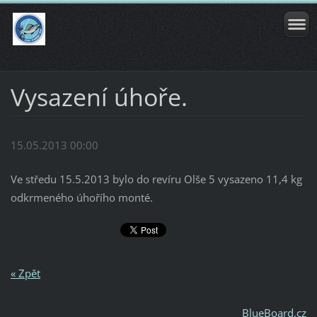
Vysazení úhoře.
15.05.2013 00:00
Ve středu 15.5.2013 bylo do revíru Olše 5 vysazeno 11,4 kg
odkrmeného úhořího monté.
« Zpět
BlueBoard.cz