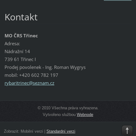
Kontakt
MO ČRS Třinec
Adresa:
Nádražní 14
739 61 Třinec I
Prodej povolenek - Ing. Roman Wygrys
mobil: +420 602 782 197
rybaritr
inec@sez
nam.cz
© 2010 Všechna práva vyhrazena.
Vytvořeno službou
Webnode
Zobrazit:
Mobilní verzi
|
Standardní verzi