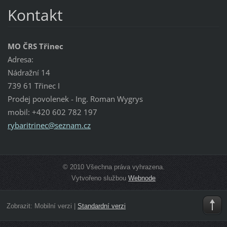
Kontakt
MO ČRS Třinec
Adresa:
Nádražní 14
739 61 Třinec I
Prodej povolenek - Ing. Roman Wygrys
mobil: +420 602 782 197
rybaritr
inec@sez
nam.cz
© 2010 Všechna práva vyhrazena.
Vytvořeno službou
Webnode
Zobrazit:
Mobilní verzi
|
Standardní verzi