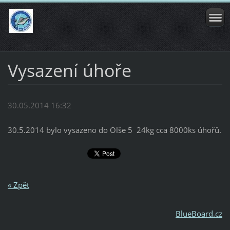
Vysazení úhoře
30.05.2014 16:32
30.5.2014 bylo vysazeno do Olše 5 24kg cca 8000ks úhořů.
« Zpět
BlueBoard.cz